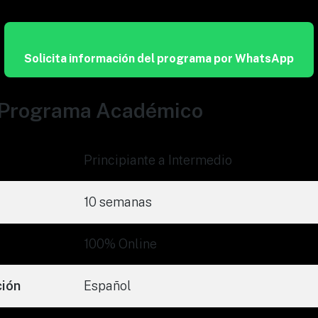
Solicita información del programa por WhatsApp
l Programa Académico
Principiante a Intermedio
10 semanas
100% Online
ción
Español