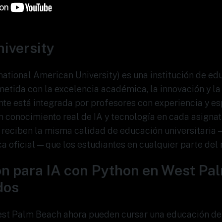
iversity
rnational American University) es una institución de ed
tida con la excelencia académica, la innovación y la 
te está integrada por profesores con experiencia y esp
n conocimiento real de IA y tecnología en cada asignat
reciben la misma calidad de educación universitaria 
 oficial — que los estudiantes en cualquier parte del
n para IA con Python en West Pa
dos
est Palm Beach ahora pueden cursar una educación de