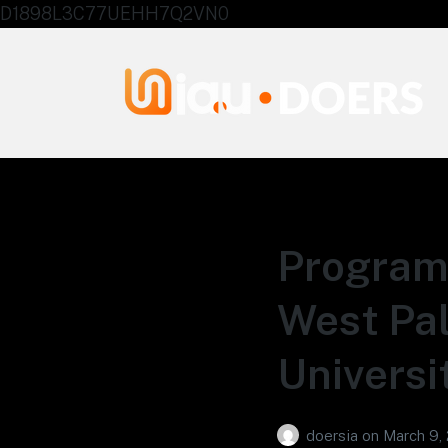
D1898L3C77UEHH7Q2VN0
Agentes IA University
Programa
West Pal
Universi
doersia
on
March 9,