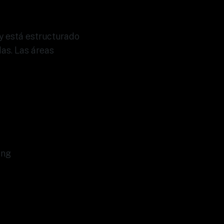
y está estructurado
as. Las áreas
s
ing