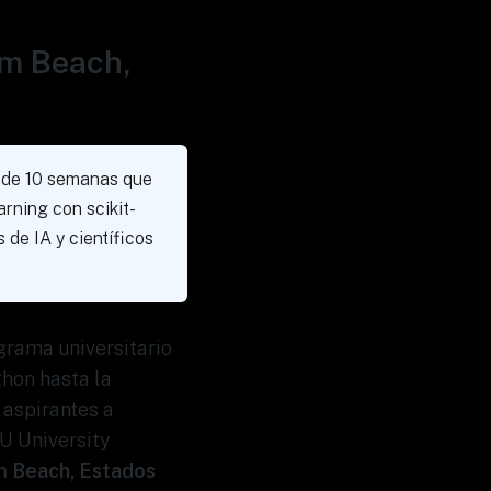
lm Beach,
a de 10 semanas que
rning con scikit-
de IA y científicos
grama universitario
hon hasta la
 aspirantes a
AU University
m Beach, Estados