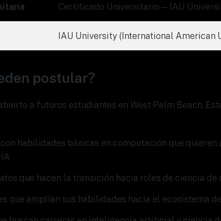
itaria
Certificado Universitario — IAU Universi
IAU University (International American 
eden postular?
abierto a futuros estudiantes en West Palm Beach, Es
 con habilidades básicas en computación que quieren
 IA
atos que hacen la transición hacia roles de ciencia de
es que amplían sus habilidades hacia el ecosistema de
e buscan carreras en inteligencia artificial y ciencia 