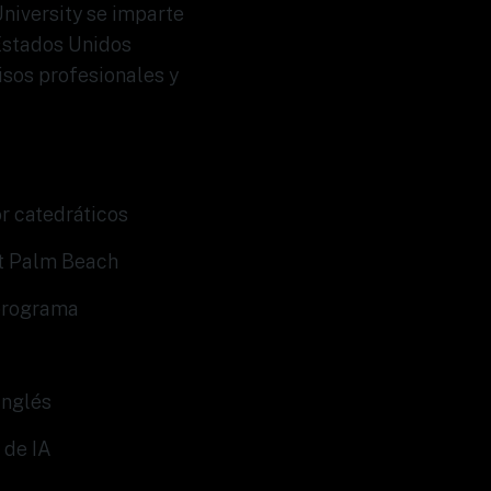
niversity se imparte
Estados Unidos
sos profesionales y
or catedráticos
st Palm Beach
 programa
U
inglés
 de IA