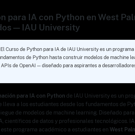
n para IA con Python en West Pa
os — IAU University
El Curso de Python para IA de IAU University es un program
fundamentos de Python hasta construir modelos de machine lea
 APIs de OpenAI — diseñado para aspirantes a desarrolladores 
ación para IA con Python
de IAU University es un pro
 lleva a los estudiantes desde los fundamentos de Pyt
liegue de modelos de machine learning. Diseñado para
A, científicos de datos y profesionales tecnológicos. I
o este programa académico a estudiantes en
West Pal