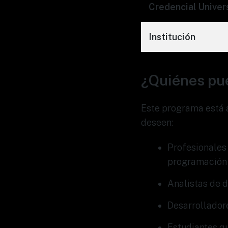
Credencial Univers
Institución
¿Quiénes pu
Este programa está 
deseen:
Profesionales
programación
Analistas de d
Desarrollador
Estudiantes qu