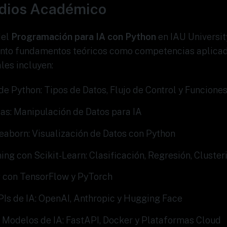
udios Académico
del
Programación para IA con Python
en IAU Universit
anto fundamentos teóricos como competencias aplicad
les incluyen:
 Python: Tipos de Datos, Flujo de Control y Funcione
s: Manipulación de Datos para IA
eaborn: Visualización de Datos con Python
ng con Scikit-Learn: Clasificación, Regresión, Cluster
 con TensorFlow y PyTorch
PIs de IA: OpenAI, Anthropic y Hugging Face
 Modelos de IA: FastAPI, Docker y Plataformas Cloud