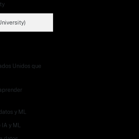
ty
University)
tados Unidos que
 aprender
 datos y ML
 IA y ML
de datos