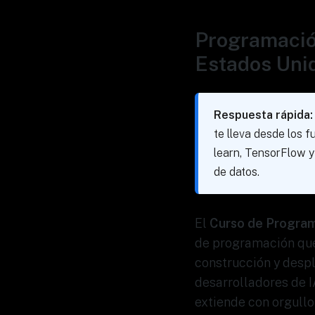
Programació
Estados Unid
Respuesta rápida:
te lleva desde los 
learn, TensorFlow y
de datos.
El
Curso de Program
de programación que
construcción y desp
desarrolladores de I
extiende con orgull