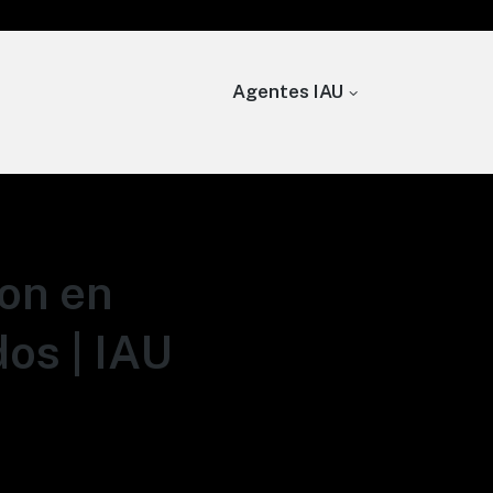
Agentes IAU
on en
os | IAU