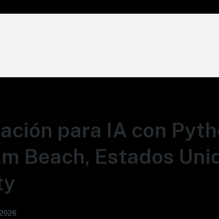
ción para IA con Pyth
m Beach, Estados Unid
ty
 2026