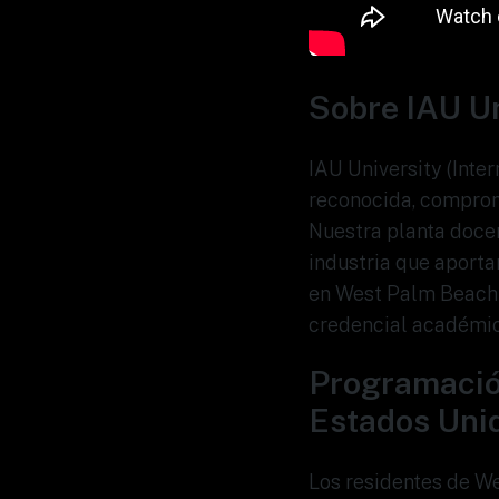
Sobre IAU Un
IAU University (Inte
reconocida, comprome
Nuestra planta docen
industria que aporta
en West Palm Beach 
credencial académica
Programació
Estados Uni
Los residentes de W