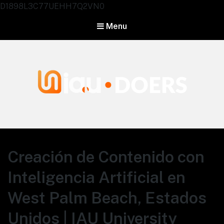
D1898L3C77UEHH7Q2VN0
Menu
Agentes IA University
Creación de Contenido con
Inteligencia Artificial en
West Palm Beach, Estados
Unidos | IAU University