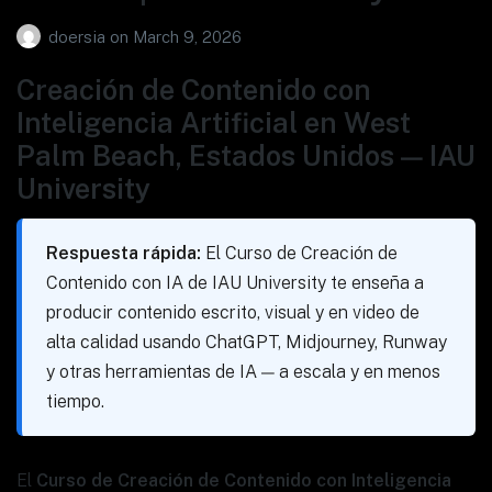
doersia
on
March 9, 2026
Creación de Contenido con
Inteligencia Artificial en West
Palm Beach, Estados Unidos — IAU
University
Respuesta rápida:
El Curso de Creación de
Contenido con IA de IAU University te enseña a
producir contenido escrito, visual y en video de
alta calidad usando ChatGPT, Midjourney, Runway
y otras herramientas de IA — a escala y en menos
tiempo.
El
Curso de Creación de Contenido con Inteligencia