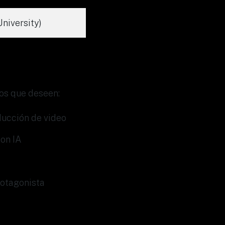
University)
dos que deseen:
ducción de video
on IA
otagonista