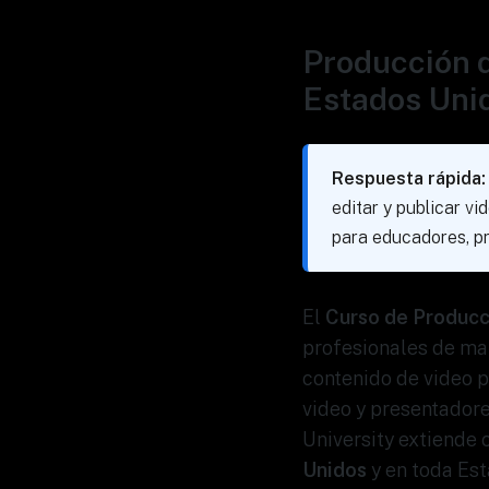
Producción d
Estados Unid
Respuesta rápida:
editar y publicar v
para educadores, pr
El
Curso de Producci
profesionales de mar
contenido de video p
video y presentadore
University extiende
Unidos
y en toda Est