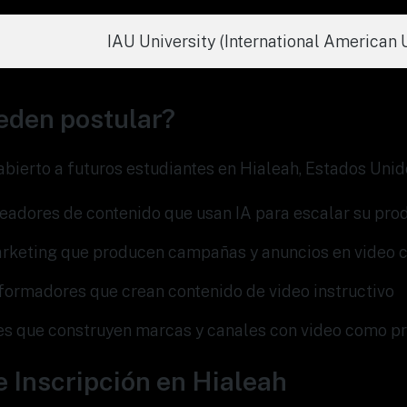
IAU University (International American 
eden postular?
bierto a futuros estudiantes en Hialeah, Estados Uni
readores de contenido que usan IA para escalar su pro
rketing que producen campañas y anuncios en video c
formadores que crean contenido de video instructivo
 que construyen marcas y canales con video como pr
 Inscripción en Hialeah