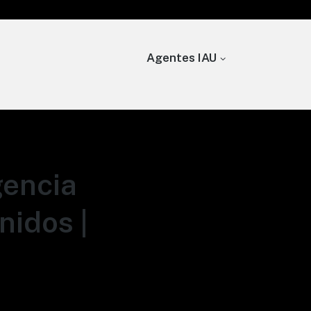
Agentes IAU
gencia
nidos |