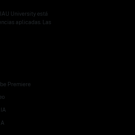
IAU University está
ncias aplicadas. Las
dobe Premiere
eo
 IA
IA