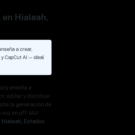
l en Hialeah,
enseña a crear,
 y CapCut AI — ideal
sity enseña a
, editar y distribuir
esde la generación de
 voz en off. IAU
n
Hialeah, Estados