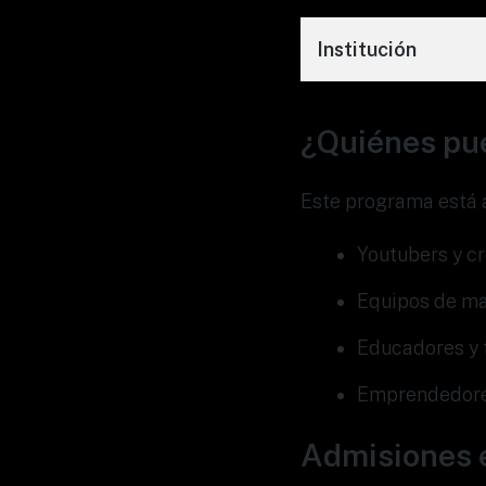
Institución
¿Quiénes pu
Este programa está a
Youtubers y c
Equipos de ma
Educadores y 
Emprendedores
Admisiones e