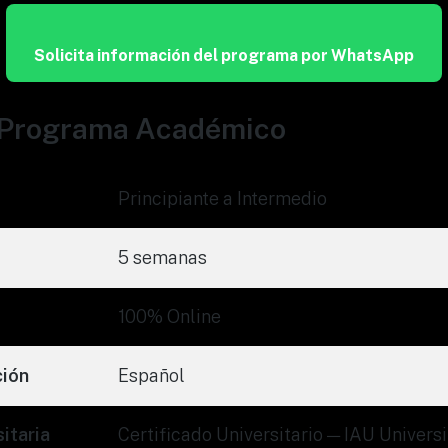
Solicita información del programa por WhatsApp
l Programa Académico
Principiante a Intermedio
5 semanas
100% Online
ción
Español
itaria
Certificado Universitario — IAU Universi