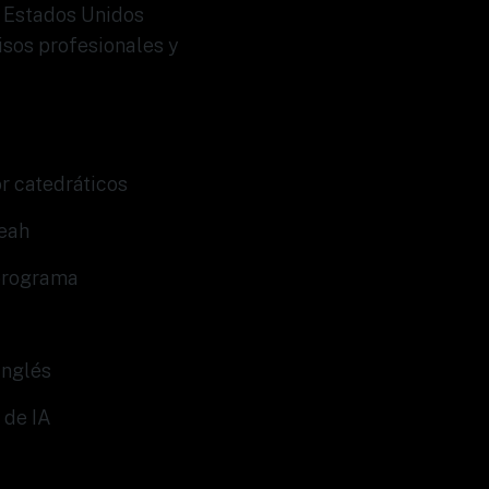
a Estados Unidos
sos profesionales y
or catedráticos
leah
 programa
U
inglés
 de IA