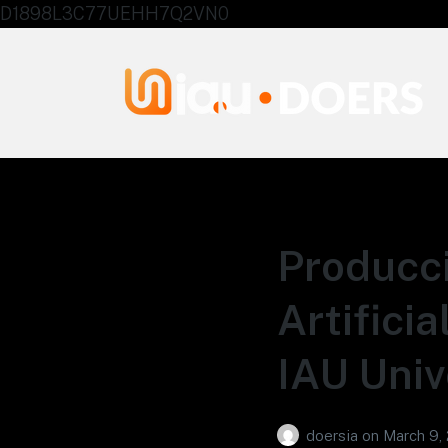
D1898L3C77UEHH7Q2VN0
Agentes IA University
Producci
Artifici
IAU Univ
doersia
on
March 9,