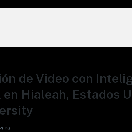
ón de Video con Inteli
al en Hialeah, Estados U
ersity
 2026