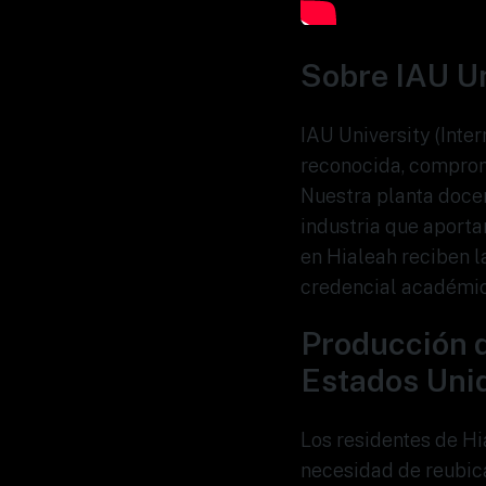
Sobre IAU Un
IAU University (Inte
reconocida, comprome
Nuestra planta docen
industria que aporta
en Hialeah reciben l
credencial académica
Producción d
Estados Uni
Los residentes de Hi
necesidad de reubic