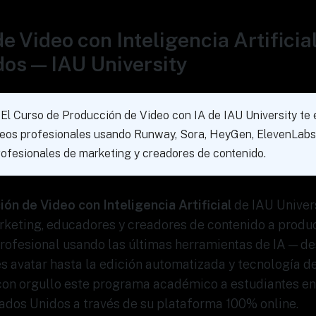
e Video con Inteligencia Artificia
os — IAU University
El Curso de Producción de Video con IA de IAU University te 
ideos profesionales usando Runway, Sora, HeyGen, ElevenLabs
ofesionales de marketing y creadores de contenido.
ón de Video con Inteligencia Artificial
de IAU Univer
keting, educadores y creadores de contenido a producir
rofesional usando las últimas herramientas de IA — d
s avatar hasta la edición automatizada y tecnología de
 con orgullo este programa académico a estudiantes e
ados Unidos a través de su plataforma 100% online.