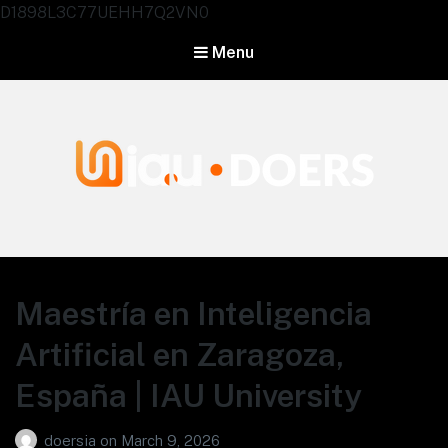
D1898L3C77UEHH7Q2VN0
Menu
Agentes IA University
Maestría en Inteligencia
Artificial en Zaragoza,
España | IAU University
doersia
on
March 9, 2026