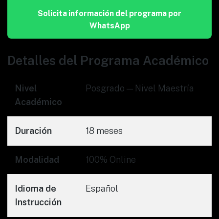
Solicita información del programa por
WhatsApp
Detalles del Programa Académico
Nivel
Posgrado — Nivel Maestría
Académico
Duración
18 meses
Modalidad
100% Online
Idioma de
Español
Instrucción