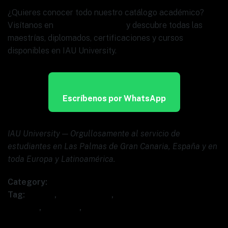
¿Quieres conocer todo nuestro catálogo académico?
Visítanos en
www.ia.university
y descubre todas las
maestrías, diplomados, certificaciones y cursos
disponibles en IAU University.
Escríbenos por WhatsApp
IAU University — Orgullosamente al servicio de
estudiantes en Las Palmas de Gran Canaria, España y en
toda Europa y Latinoamérica.
Category:
Uncategorized
Tag:
España
,
IAU University
,
maestría inteligencia
artificial
,
máster IA
,
posgrado IA