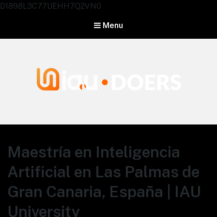
D1898L3C77UEHH7Q2VN0
Menu
Agentes IA University
Maestría en Inteligencia
Artificial en Las Palmas de
Gran Canaria, España | IAU
University