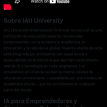
Sobre IAU University
IAU University (International American University) es una
institución de educación superior reconocida,
comprometida con la excelencia académica, la
innovación y la relevancia global. Nuestra planta docente
está integrada por profesores con experiencia y
especialistas de la industria que aportan conocimiento
real de IA y tecnología en cada asignatura. Los
estudiantes en Orlando reciben la misma calidad de
educación universitaria — respaldada por una credencial
académica oficial — que los estudiantes en cualquier
parte del mundo.
IA para Emprendedores y