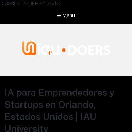
D1898L3C77UEHH7Q2VN0
Menu
Agentes IA University
IA para Emprendedores y
Startups en Orlando,
Estados Unidos | IAU
University