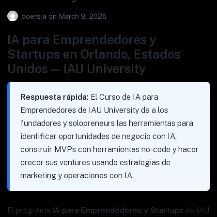
doersia
on
March 9, 2026
IA para Emprendedores y
Startups en Orlando, Estados
Unidos — IAU University
Respuesta rápida:
El Curso de IA para
Emprendedores de IAU University da a los
fundadores y solopreneurs las herramientas para
identificar oportunidades de negocio con IA,
construir MVPs con herramientas no-code y hacer
crecer sus ventures usando estrategias de
marketing y operaciones con IA.
El programa
IA para Emprendedores y Startups
de IAU