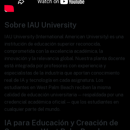
Sobre IAU University
IAU University (International American University) es una
institución de educación superior reconocida,
comprometida con la excelencia académica, la
innovación y la relevancia global. Nuestra planta docente
está integrada por profesores con experiencia y
especialistas de la industria que aportan conocimiento
real de IA y tecnología en cada asignatura. Los
estudiantes en West Palm Beach reciben la misma
calidad de educación universitaria — respaldada por una
credencial académica oficial — que los estudiantes en
cualquier parte del mundo.
IA para Educación y Creación de