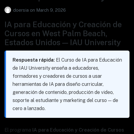
doersia
on
March 9, 2026
IA para Educación y Creación de
Cursos en West Palm Beach,
Estados Unidos — IAU University
Respuesta rápida:
El Curso de IA para Educación
de IAU University enseña a educadores,
formadores y creadores de cursos a usar
herramientas de IA para diseño curricular,
generación de contenido, producción de video,
soporte al estudiante y marketing del curso — de
cero a lanzado.
El programa
IA para Educación y Creación de Cursos