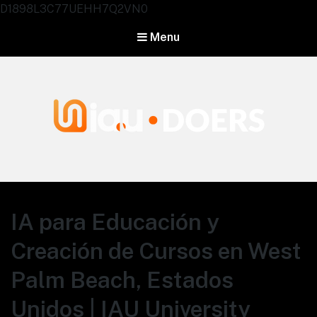
D1898L3C77UEHH7Q2VN0
Menu
Agentes IA University
IA para Educación y
Creación de Cursos en West
Palm Beach, Estados
Unidos | IAU University