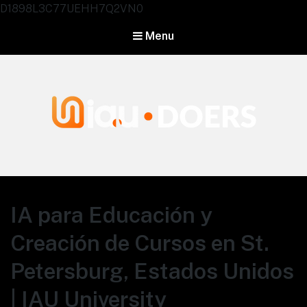
D1898L3C77UEHH7Q2VN0
Menu
Agentes IA University
IA para Educación y
Creación de Cursos en St.
Petersburg, Estados Unidos
| IAU University