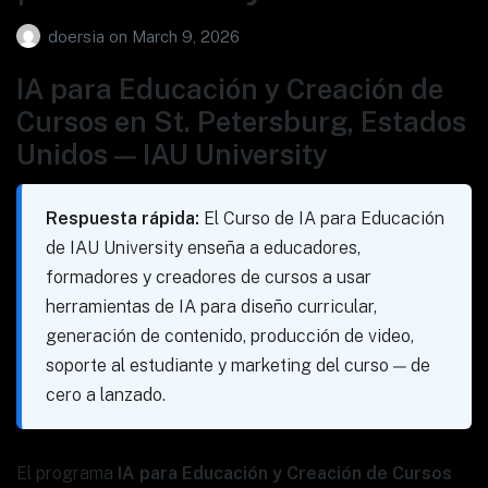
doersia
on
March 9, 2026
IA para Educación y Creación de
Cursos en St. Petersburg, Estados
Unidos — IAU University
Respuesta rápida:
El Curso de IA para Educación
de IAU University enseña a educadores,
formadores y creadores de cursos a usar
herramientas de IA para diseño curricular,
generación de contenido, producción de video,
soporte al estudiante y marketing del curso — de
cero a lanzado.
El programa
IA para Educación y Creación de Cursos