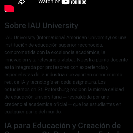
Sobre IAU University
IAU University (International American University) es una
institución de educación superior reconocida,
comprometida con la excelencia académica, la
innovación y la relevancia global. Nuestra planta docente
está integrada por profesores con experiencia y
especialistas de la industria que aportan conocimiento
real de IA y tecnología en cada asignatura. Los
estudiantes en St. Petersburg reciben la misma calidad
de educación universitaria — respaldada por una
credencial académica oficial — que los estudiantes en
cualquier parte del mundo.
IA para Educación y Creación de