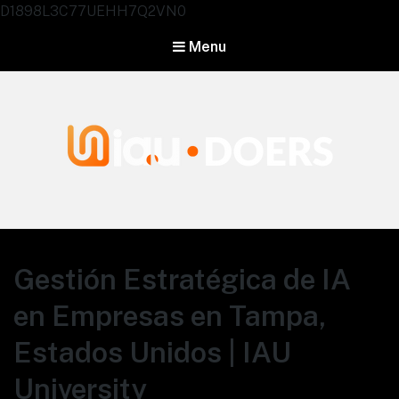
D1898L3C77UEHH7Q2VN0
Menu
Agentes IA University
Gestión Estratégica de IA
en Empresas en Tampa,
Estados Unidos | IAU
University