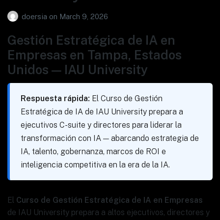
doersia
on
March 9, 2026
Gestión Estratégica de IA en
Empresas en Tampa, Estados
Unidos — IAU University
Respuesta rápida:
El Curso de Gestión
Estratégica de IA de IAU University prepara a
ejecutivos C-suite y directores para liderar la
transformación con IA — abarcando estrategia de
IA, talento, gobernanza, marcos de ROI e
inteligencia competitiva en la era de la IA.
El
Curso de Gestión Estratégica de IA en Empresas
de IAU University prepara a altos ejecutivos, directores y