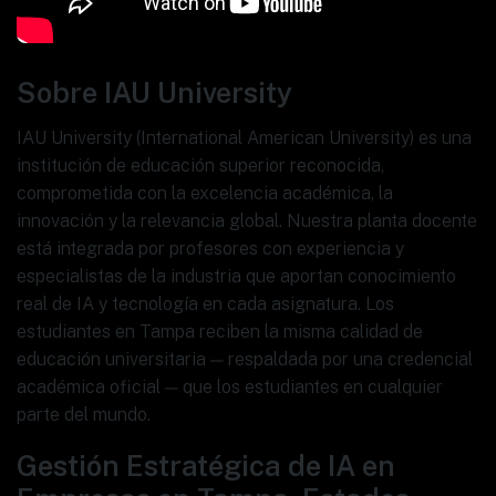
Sobre IAU University
IAU University (International American University) es una
institución de educación superior reconocida,
comprometida con la excelencia académica, la
innovación y la relevancia global. Nuestra planta docente
está integrada por profesores con experiencia y
especialistas de la industria que aportan conocimiento
real de IA y tecnología en cada asignatura. Los
estudiantes en Tampa reciben la misma calidad de
educación universitaria — respaldada por una credencial
académica oficial — que los estudiantes en cualquier
parte del mundo.
Gestión Estratégica de IA en