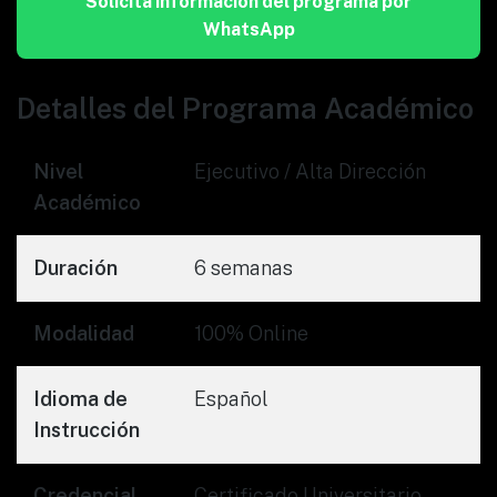
Solicita información del programa por
WhatsApp
Detalles del Programa Académico
Nivel
Ejecutivo / Alta Dirección
Académico
Duración
6 semanas
Modalidad
100% Online
Idioma de
Español
Instrucción
Credencial
Certificado Universitario —