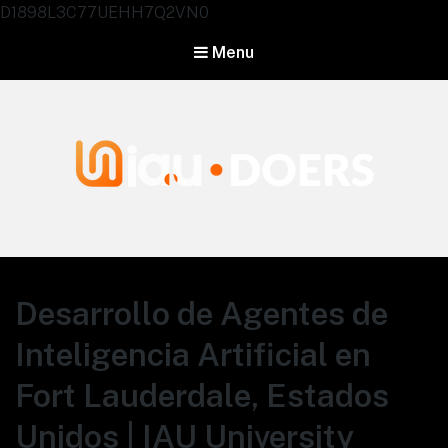
D1898L3C77UEHH7Q2VN0
Menu
Agentes IA University
Desarrollo de Agentes de
Inteligencia Artificial en
Fort Lauderdale, Estados
Unidos | IAU University