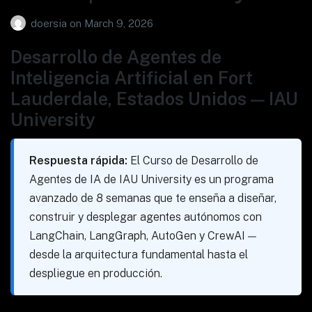
doersia
on
March 9, 2026
Desarrollo de Agentes de
Inteligencia Artificial en Fort
Lauderdale, Estados Unidos — IAU
University
Respuesta rápida:
El Curso de Desarrollo de
Agentes de IA de IAU University es un programa
avanzado de 8 semanas que te enseña a diseñar,
construir y desplegar agentes autónomos con
LangChain, LangGraph, AutoGen y CrewAI —
desde la arquitectura fundamental hasta el
despliegue en producción.