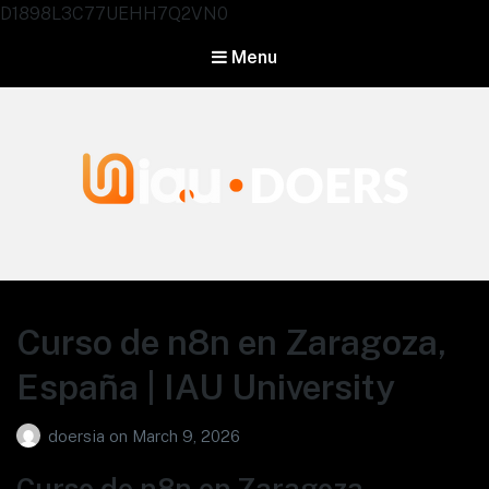
D1898L3C77UEHH7Q2VN0
Menu
Agentes IA University
Curso de n8n en Zaragoza,
España | IAU University
doersia
on
March 9, 2026
Curso de n8n en Zaragoza,