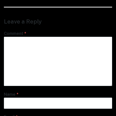
post:
Leave a Reply
Comment
*
Name
*