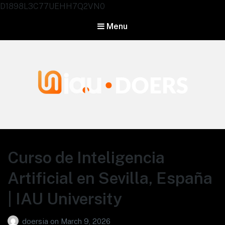
D1898L3C77UEHH7Q2VN0
Menu
Agentes IA University
Curso de Inteligencia
Artificial en Sevilla, España
| IAU University
doersia
on
March 9, 2026