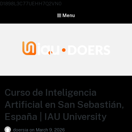
D1898L3C77UEHH7Q2VN0
Menu
Agentes IA University
Curso de Inteligencia
Artificial en San Sebastián,
España | IAU University
doersia
on
March 9, 2026