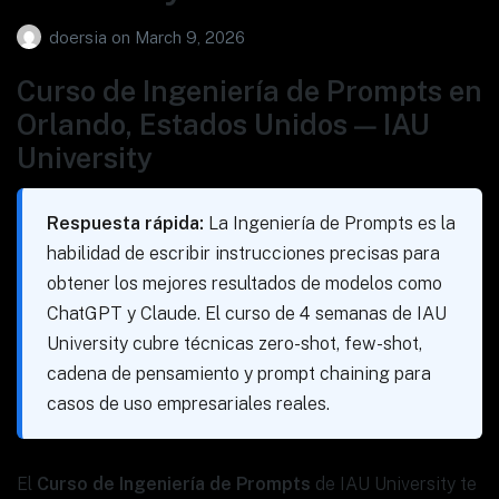
doersia
on
March 9, 2026
Curso de Ingeniería de Prompts en
Orlando, Estados Unidos — IAU
University
Respuesta rápida:
La Ingeniería de Prompts es la
habilidad de escribir instrucciones precisas para
obtener los mejores resultados de modelos como
ChatGPT y Claude. El curso de 4 semanas de IAU
University cubre técnicas zero-shot, few-shot,
cadena de pensamiento y prompt chaining para
casos de uso empresariales reales.
El
Curso de Ingeniería de Prompts
de IAU University te