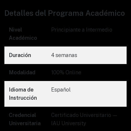
Detalles del Programa Académico
Nivel
Principiante a Intermedio
Académico
Duración
4 semanas
Modalidad
100% Online
Idioma de
Español
Instrucción
Credencial
Certificado Universitario —
Universitaria
IAU University