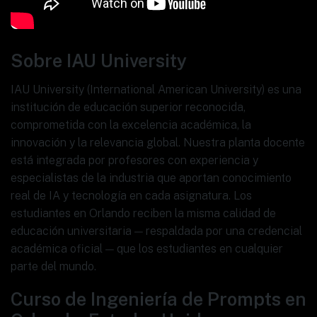
Sobre IAU University
IAU University (International American University) es una
institución de educación superior reconocida,
comprometida con la excelencia académica, la
innovación y la relevancia global. Nuestra planta docente
está integrada por profesores con experiencia y
especialistas de la industria que aportan conocimiento
real de IA y tecnología en cada asignatura. Los
estudiantes en Orlando reciben la misma calidad de
educación universitaria — respaldada por una credencial
académica oficial — que los estudiantes en cualquier
parte del mundo.
Curso de Ingeniería de Prompts en