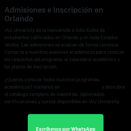
Admisiones e Inscripción en
Orlando
IAU University da la bienvenida a solicitudes de
estudiantes calificados en Orlando y en toda Estados
Unidos. Las admisiones se evalúan de forma continua.
Contacta a nuestros asesores académicos para conocer
los requisitos del programa, el calendario académico y
los plazos de inscripción.
¿Quieres conocer todos nuestros programas
académicos? Visítanos en
www.ia.university
y descubre
el catálogo completo de maestrías, diplomados,
certificaciones y cursos disponibles en IAU University.
Escríbenos por WhatsApp