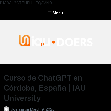
D1898L3C77UEHH7Q2VN0
Menu
Agentes IA University
Curso de ChatGPT en
Córdoba, España | IAU
University
doersia
on
March 9, 2026