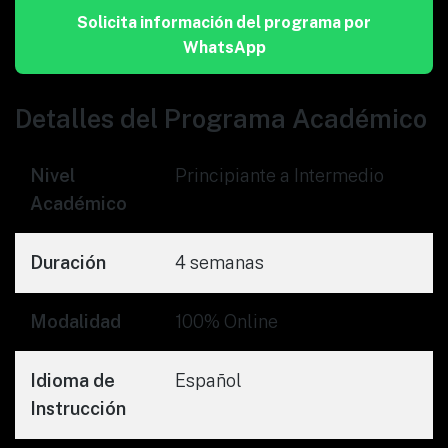
Solicita información del programa por
WhatsApp
Detalles del Programa Académico
Nivel
Principiante a Intermedio
Académico
Duración
4 semanas
Modalidad
100% Online
Idioma de
Español
Instrucción