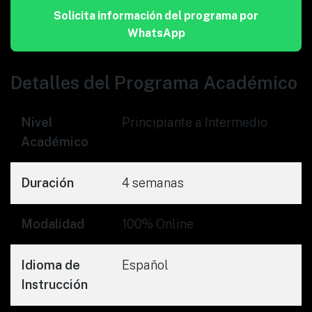
Solicita información del programa por
WhatsApp
Detalles del Programa Académico
Nivel
Principiante a Intermedio
Académico
Duración
4 semanas
Modalidad
100% Online
Idioma de
Español
Instrucción