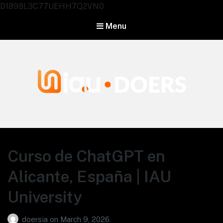
D1898L3C77UEHH7Q2VN0
Menu
Agentes IA University
Curso de ChatGPT en
Alicante, España | IAU
University
doersia
on
March 9, 2026