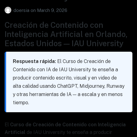
doersia
on
March 9, 2026
Creación de Contenido con
Inteligencia Artificial en Orlando,
Estados Unidos — IAU University
Respuesta rápida:
El Curso de Creación de
Contenido con IA de IAU University te enseña a
producir contenido escrito, visual y en video de
alta calidad usando ChatGPT, Midjourney, Runway
y otras herramientas de IA — a escala y en menos
tiempo.
El
Curso de Creación de Contenido con Inteligencia
Artificial
de IAU University te enseña a producir