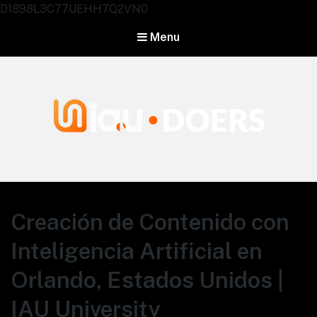
D1898L3C77UEHH7Q2VN0
Menu
Agentes IA University
Creación de Contenido con
Inteligencia Artificial en
Orlando, Estados Unidos |
IAU University