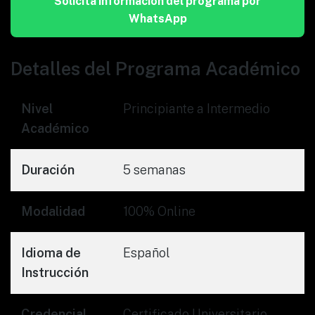
Solicita información del programa por
WhatsApp
Detalles del Programa Académico
Nivel
Principiante a Intermedio
Académico
Duración
5 semanas
Modalidad
100% Online
Idioma de
Español
Instrucción
Credencial
Certificado Universitario —