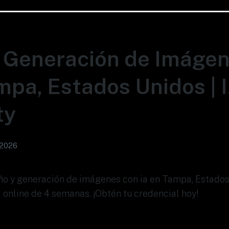
 Generación de Imáge
mpa, Estados Unidos | 
ty
 2026
eño y generación de imágenes con ia en Tampa, Estado
 online de 4 semanas. ¡Obtén tu credencial hoy!