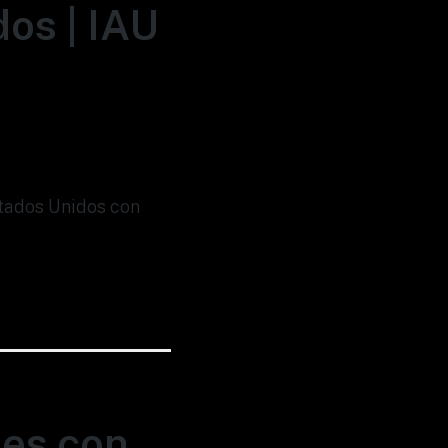
os | IAU
stados Unidos con
nes con