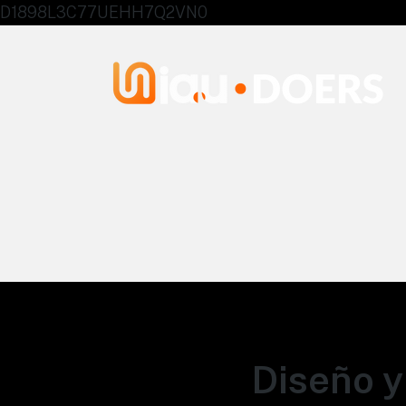
D1898L3C77UEHH7Q2VN0
Agentes IA University
Diseño y