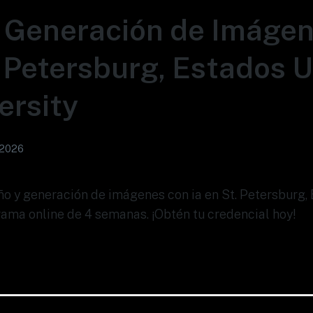
 Generación de Imáge
. Petersburg, Estados U
ersity
 2026
eño y generación de imágenes con ia en St. Petersburg,
rama online de 4 semanas. ¡Obtén tu credencial hoy!