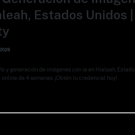
aleah, Estados Unidos |
ty
 2026
eño y generación de imágenes con ia en Hialeah, Estad
 online de 4 semanas. ¡Obtén tu credencial hoy!