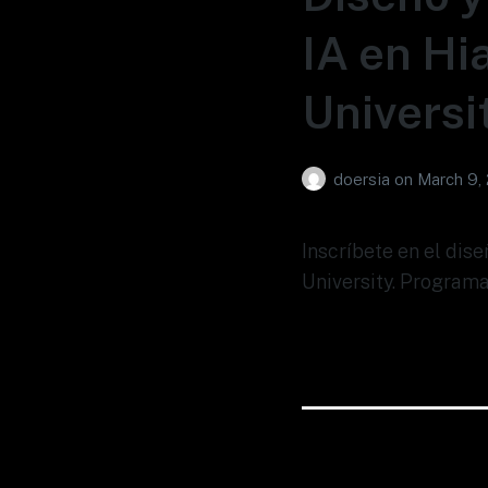
IA en Hi
Universi
doersia
on
March 9,
Inscríbete en el dis
University. Programa