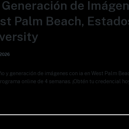
 Generación de Imáge
st Palm Beach, Estado
versity
 2026
eño y generación de imágenes con ia en West Palm Bea
Programa online de 4 semanas. ¡Obtén tu credencial ho