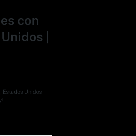
nes con
 Unidos |
e, Estados Unidos
y!