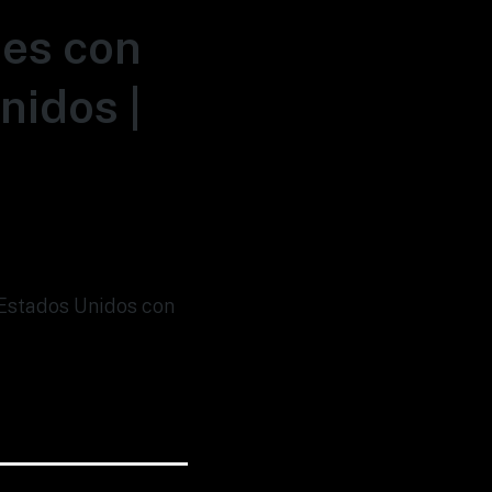
nes con
nidos |
 Estados Unidos con