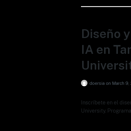
Diseño y
IA en Ta
Universi
doersia
on
March 9,
Inscríbete en el dis
University. Programa