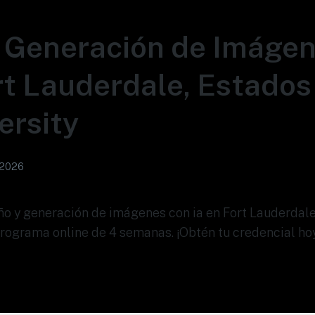
 Generación de Imáge
rt Lauderdale, Estados
ersity
 2026
eño y generación de imágenes con ia en Fort Lauderdal
Programa online de 4 semanas. ¡Obtén tu credencial ho