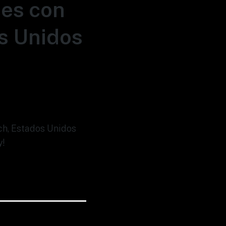
nes con
s Unidos
ch, Estados Unidos
y!