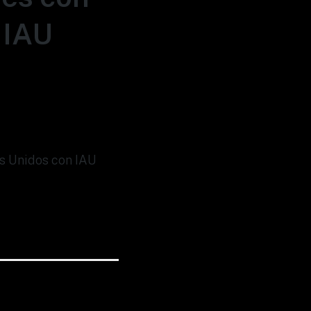
 IAU
os Unidos con IAU