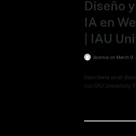
Diseño y
IA en We
| IAU Uni
doersia
on
March 9,
Inscríbete en el dis
con IAU University. 