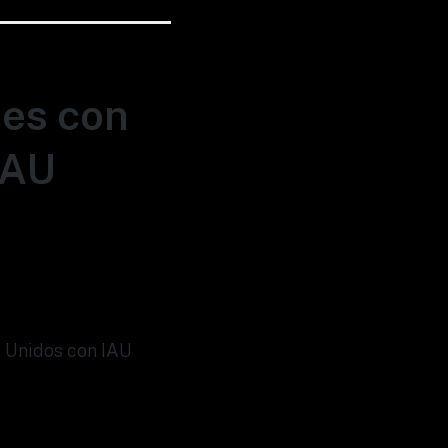
nes con
IAU
s Unidos con IAU