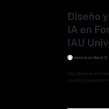
Diseño y
IA en Fo
IAU Univ
doersia
on
March 9,
Inscríbete en el dis
con IAU University. 