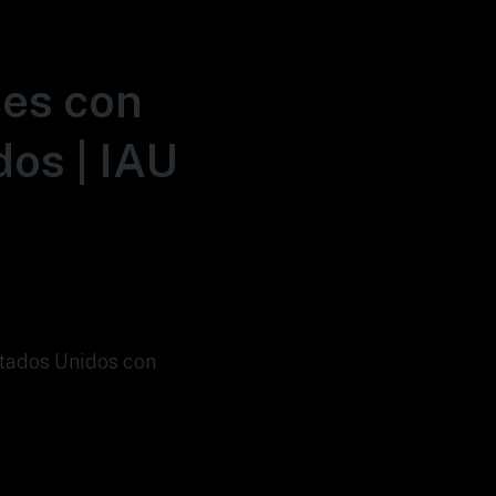
nes con
dos | IAU
stados Unidos con