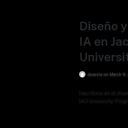
Diseño y
IA en Ja
Universi
doersia
on
March 9,
Inscríbete en el dis
IAU University. Prog