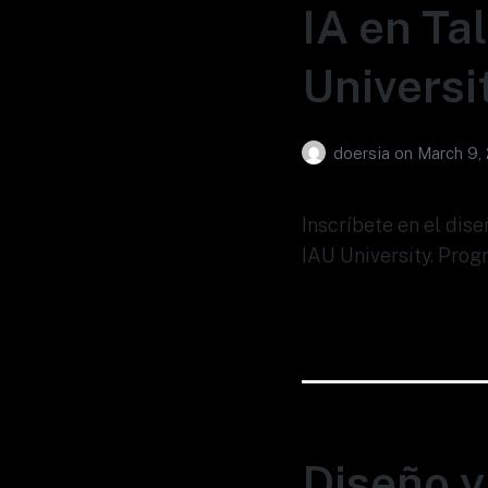
IA en Ta
Universi
doersia
on
March 9,
Inscríbete en el dis
IAU University. Prog
Diseño y