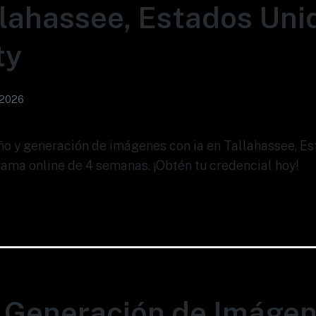
llahassee, Estados Unid
ty
 2026
eño y generación de imágenes con ia en Tallahassee, E
rama online de 4 semanas. ¡Obtén tu credencial hoy!
 Generación de Imáge