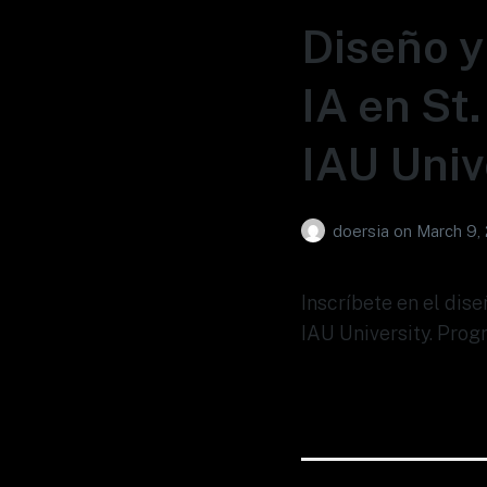
Diseño y
IA en St
IAU Univ
doersia
on
March 9,
Inscríbete en el dis
IAU University. Prog