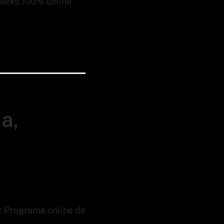
 weeks 100% online
a,
y. Programa online de