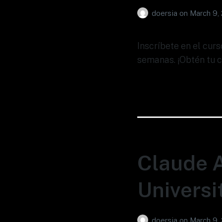
doersia
on
March 9,
Inscríbete en el cur
semanas. ¡Obtén tu c
Claude A
Universi
doersia
on
March 9,