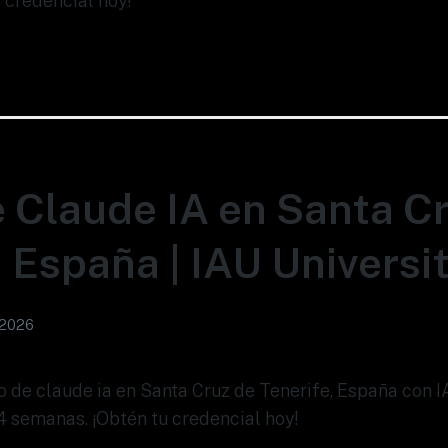
 credencial hoy!
 Claude IA en Santa C
, España | IAU Universi
 2026
so de claude ia en Santa Cruz de Tenerife, España con I
 semanas. ¡Obtén tu credencial hoy!