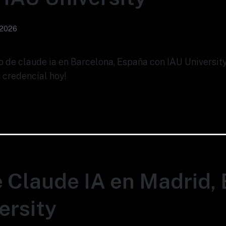
 2026
so de claude ia en Barcelona, España con IAU Universit
 credencial hoy!
 Claude IA en Madrid, 
ersity