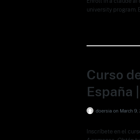
Enroll in a claude a
university program. 
Curso de
España |
doersia
on
March 9,
Inscríbete en el cur