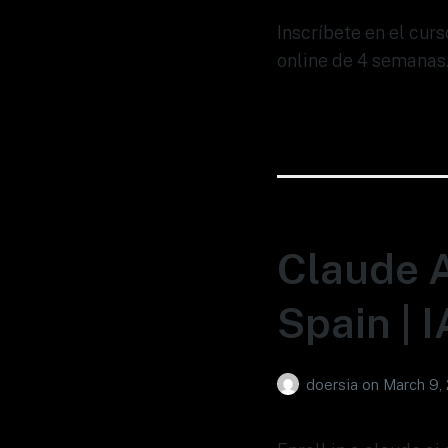
Inscríbete en el cur
online de 4 semanas.
Claude A
Spain | 
doersia
on
March 9,