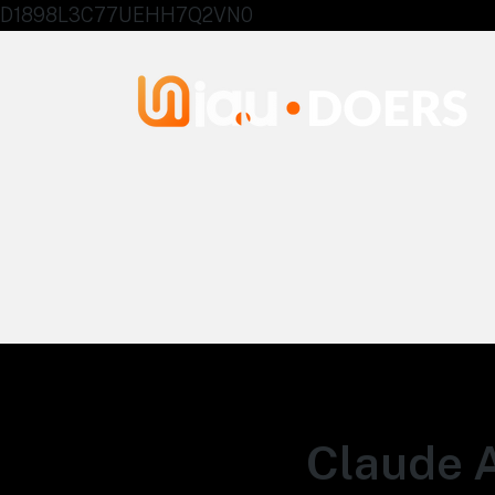
D1898L3C77UEHH7Q2VN0
Agentes IA University
Claude A