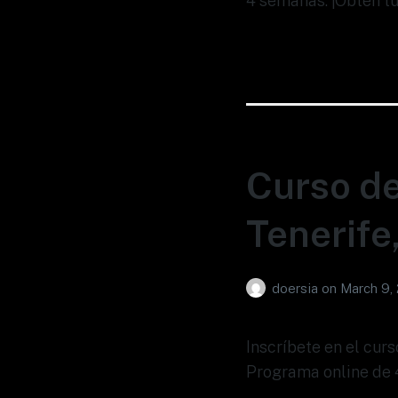
4 semanas. ¡Obtén tu
Curso de
Tenerife
doersia
on
March 9,
Inscríbete en el cur
Programa online de 4