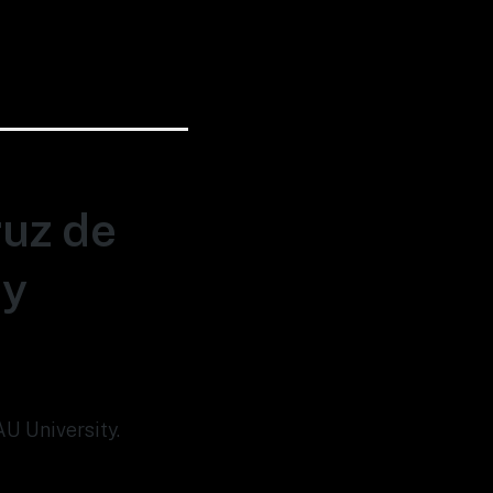
ruz de
ty
AU University.