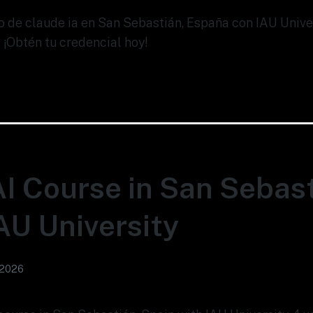
so de claude ia en San Sebastián, España con IAU Univ
 ¡Obtén tu credencial hoy!
I Course in San Sebast
IAU University
 2026