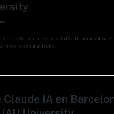
ersity
 2026
i course in Barcelona, Spain with IAU University. 4 wee
Earn your credential today.
 Claude IA en Barcelon
 IAU University