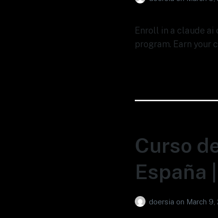
Enroll in a claude ai
program. Earn your c
Curso de
España |
doersia
on
March 9,