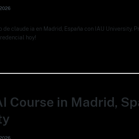
 2026
so de claude ia en Madrid, España con IAU University. 
redencial hoy!
I Course in Madrid, Spa
ty
 2026