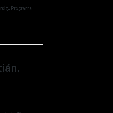
ersity. Programa
ián,