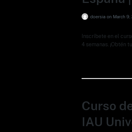
doersia
on
March 9,
Inscríbete en el cur
4 semanas. ¡Obtén tu
Curso de
IAU Univ