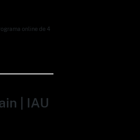
Programa online de 4
in | IAU