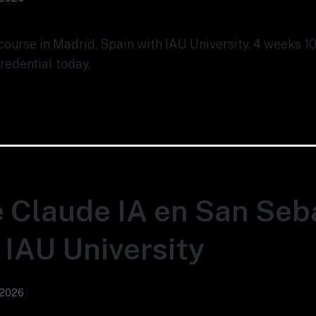
 course in Madrid, Spain with IAU University. 4 weeks 1
redential today.
 Claude IA en San Seb
 IAU University
 2026