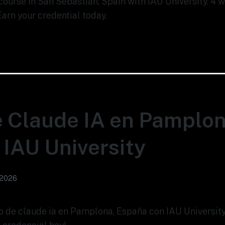
i course in San Sebastián, Spain with IAU University. 4
Earn your credential today.
 Claude IA en Pamplon
 IAU University
 2026
so de claude ia en Pamplona, España con IAU Universit