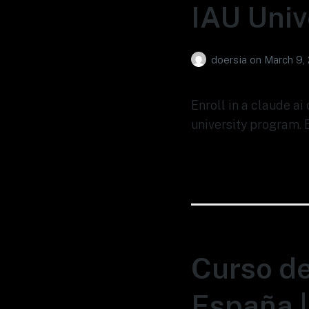
IAU Univ
doersia
on
March 9,
Enroll in a claude a
university program. 
Curso de
España |